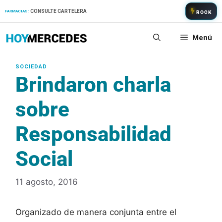
Saltar
CONSULTE CARTELERA
FARMACIAS:
ROCK
al
contenido
Menú
Brindaron charla
sobre
Responsabilidad
Social
11 agosto, 2016
Organizado de manera conjunta entre el