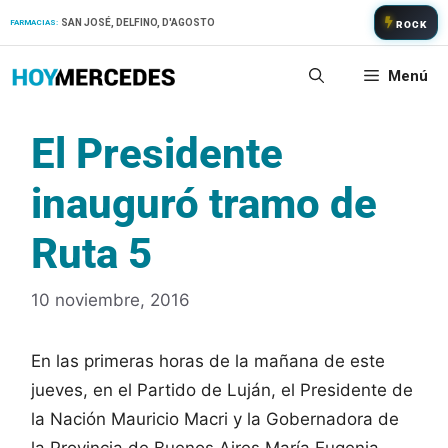
Saltar
SAN JOSÉ, DELFINO, D'AGOSTO
FARMACIAS:
ROCK
al
contenido
Menú
El Presidente
inauguró tramo de
Ruta 5
10 noviembre, 2016
En las primeras horas de la mañana de este
jueves, en el Partido de Luján, el Presidente de
la Nación Mauricio Macri y la Gobernadora de
la Provincia de Buenos Aires María Eugenia