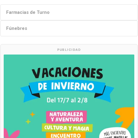
Farmacias de Turno
Fúnebres
PUBLICIDAD