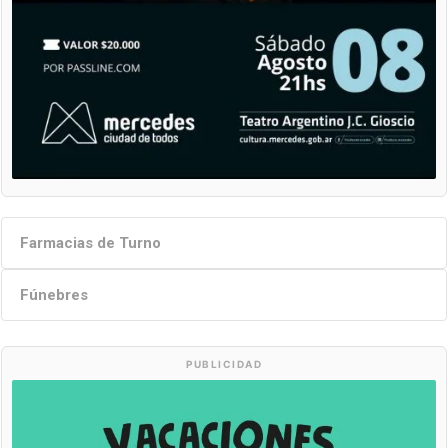
Farmacias de Turno
Fúnebres
PUBLICIDAD