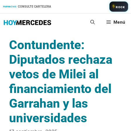
Saltar
CONSULTE CARTELERA
FARMACIAS:
ROCK
al
contenido
Menú
Contundente:
Diputados rechaza
vetos de Milei al
financiamiento del
Garrahan y las
universidades