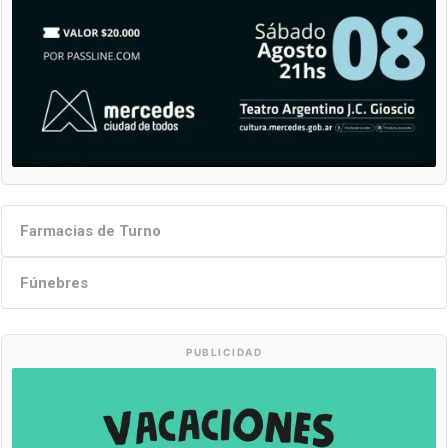
Farmacias de Turno
Fúnebres
PUBLICIDAD