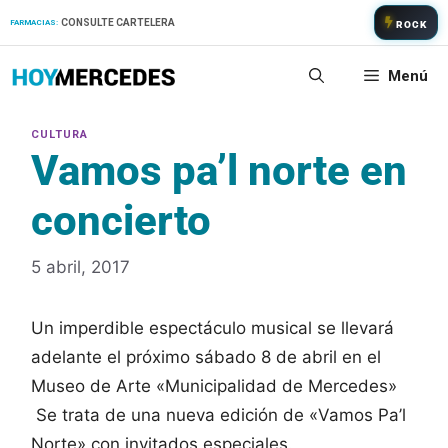
Saltar
CONSULTE CARTELERA
FARMACIAS:
ROCK
al
contenido
Menú
Vamos pa’l norte en
concierto
5 abril, 2017
Un imperdible espectáculo musical se llevará
adelante el próximo sábado 8 de abril en el
Museo de Arte «Municipalidad de Mercedes»
Se trata de una nueva edición de «Vamos Pa’l
Norte» con invitados especiales.