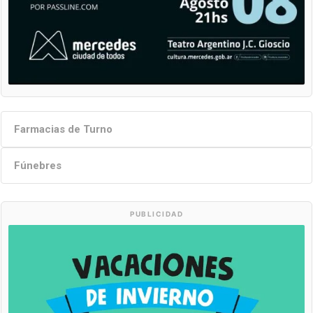
Farmacias de Turno
Fúnebres
PUBLICIDAD