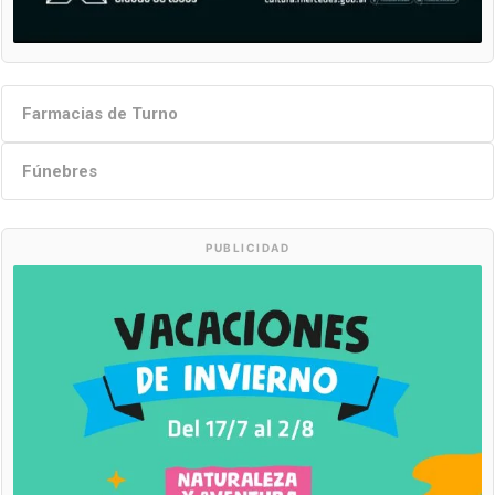
Farmacias de Turno
Fúnebres
PUBLICIDAD