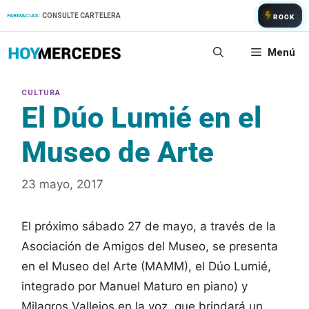
Saltar
CONSULTE CARTELERA
FARMACIAS:
ROCK
al
contenido
Menú
El Dúo Lumié en el
Museo de Arte
23 mayo, 2017
El próximo sábado 27 de mayo, a través de la
Asociación de Amigos del Museo, se presenta
en el Museo del Arte (MAMM), el Dúo Lumié,
integrado por Manuel Maturo en piano) y
Milagros Vallejos en la voz, que brindará un