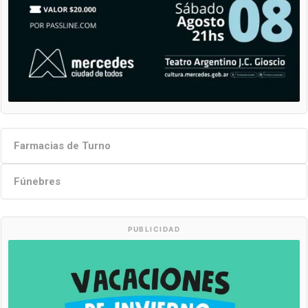
Farmacias de Turno
Fúnebres
PUBLICIDAD