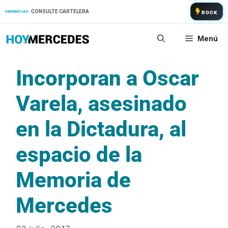
Saltar
CONSULTE CARTELERA
FARMACIAS:
ROCK
al
contenido
Menú
Incorporan a Oscar
Varela, asesinado
en la Dictadura, al
espacio de la
Memoria de
Mercedes