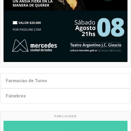
Farmacias de Turno
Fúnebres
PUBLICIDAD