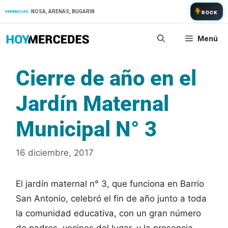
Saltar
NOSA, ARENAS, BUGARIN
FARMACIAS:
ROCK
al
contenido
Menú
Cierre de año en el
Jardín Maternal
Municipal N° 3
16 diciembre, 2017
El jardín maternal n° 3, que funciona en Barrio
San Antonio, celebró el fin de año junto a toda
la comunidad educativa, con un gran número
de padres, vecinos del lugar, y la presencia