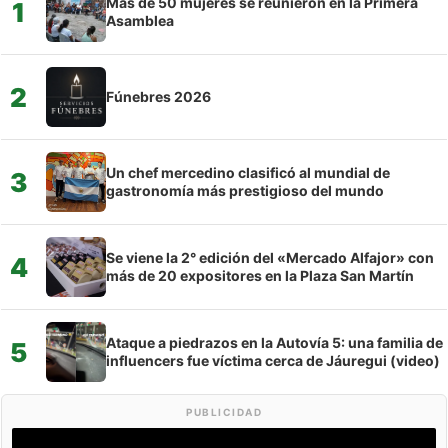
Más de 50 mujeres se reunieron en la Primera
1
Asamblea
2
Fúnebres 2026
Un chef mercedino clasificó al mundial de
3
gastronomía más prestigioso del mundo
Se viene la 2° edición del «Mercado Alfajor» con
4
más de 20 expositores en la Plaza San Martín
Ataque a piedrazos en la Autovía 5: una familia de
5
influencers fue víctima cerca de Jáuregui (video)
PUBLICIDAD