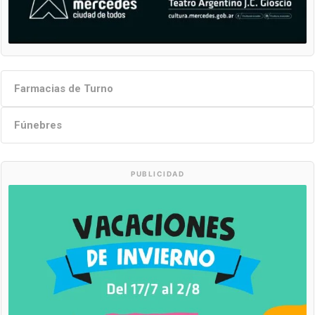
Farmacias de Turno
Fúnebres
PUBLICIDAD