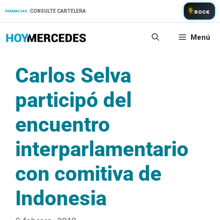
Saltar
CONSULTE CARTELERA
FARMACIAS:
ROCK
al
contenido
Menú
Carlos Selva
participó del
encuentro
interparlamentario
con comitiva de
Indonesia