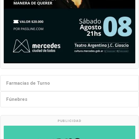
Farmacias de Turno
Fúnebres
PUBLICIDAD