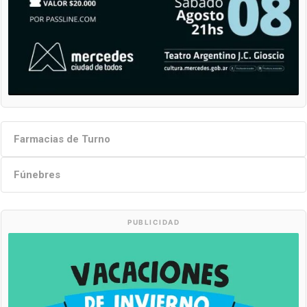
Farmacias de Turno
Fúnebres
PUBLICIDAD