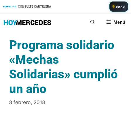
Saltar
CONSULTE CARTELERA
FARMACIAS:
ROCK
al
contenido
Menú
Programa solidario
«Mechas
Solidarias» cumplió
un año
8 febrero, 2018