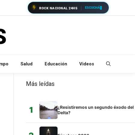
ESCUCHÁ
ROCK NACIONAL 24HS
empo
Salud
Educación
Videos
Más leídas
¿Resistiremos un segundo éxodo del
1
Delta?