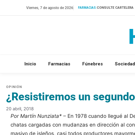
Saltar
Viernes, 7 de agosto de 2026
CONSULTE CARTELERA
FARMACIAS:
al
contenido
Inicio
Farmacias
Fúnebres
Sociedad
¿Resistiremos un segundo
20 abril, 2018
Por Martín Nunziata*
– En 1978 cuando llegué al De
chatas cargadas con mudanzas en dirección al cont
masivo de isleños, casi todos productores mayorm