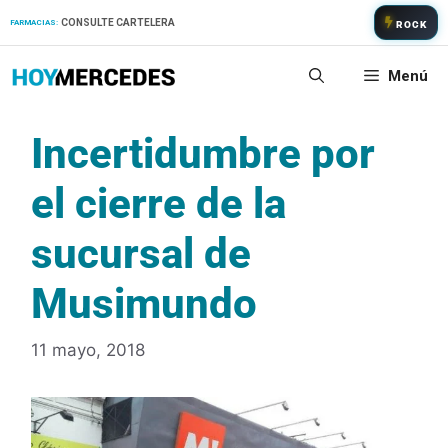
Saltar
CONSULTE CARTELERA
FARMACIAS:
ROCK
al
contenido
Menú
Incertidumbre por
el cierre de la
sucursal de
Musimundo
11 mayo, 2018