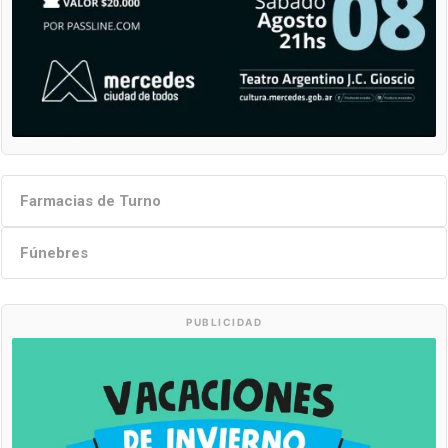
Farmacias de Turno
Fúnebres
PUBLICIDAD