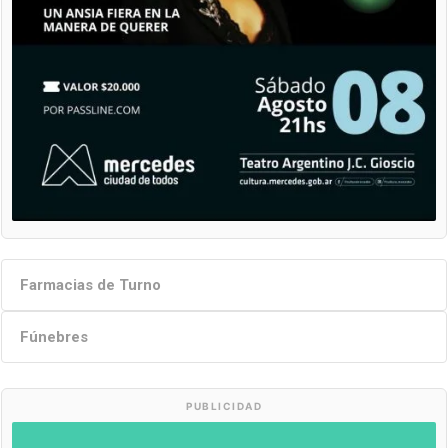
Farmacias de Turno
Fúnebres
PUBLICIDAD