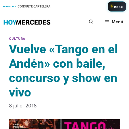
Saltar
CONSULTE CARTELERA
FARMACIAS:
ROCK
al
contenido
Menú
Vuelve «Tango en el
Andén» con baile,
concurso y show en
vivo
8 julio, 2018