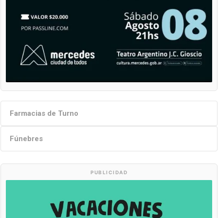
Farmacias de Turno
Fúnebres
PUBLICIDAD