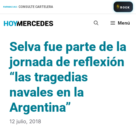
Saltar
CONSULTE CARTELERA
FARMACIAS:
ROCK
al
contenido
Menú
Selva fue parte de la
jornada de reflexión
“las tragedias
navales en la
Argentina”
12 julio, 2018