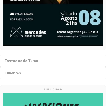
Farmacias de Turno
Fúnebres
PUBLICIDAD