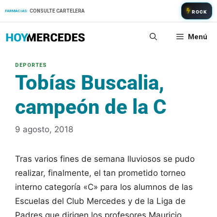
Saltar
CONSULTE CARTELERA
FARMACIAS:
ROCK
al
contenido
Menú
Tobías Buscalia,
campeón de la C
9 agosto, 2018
Tras varios fines de semana lluviosos se pudo
realizar, finalmente, el tan prometido torneo
interno categoría «C» para los alumnos de las
Escuelas del Club Mercedes y de la Liga de
Padres que dirigen los profesores Mauricio