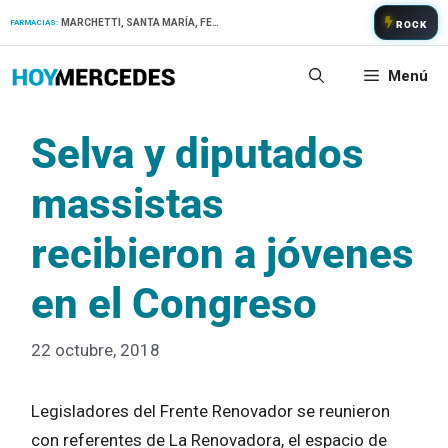
Saltar
MARCHETTI, SANTA MARÍA, FERNANDEZ
FARMACIAS:
ROCK
al
contenido
Menú
Selva y diputados
massistas
recibieron a jóvenes
en el Congreso
22 octubre, 2018
Legisladores del Frente Renovador se reunieron
con referentes de La Renovadora, el espacio de