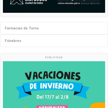
Farmacias de Turno
Fúnebres
PUBLICIDAD