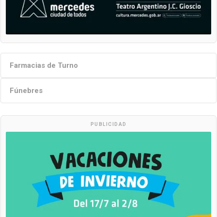
Farmacias de Turno
Fúnebres
PUBLICIDAD