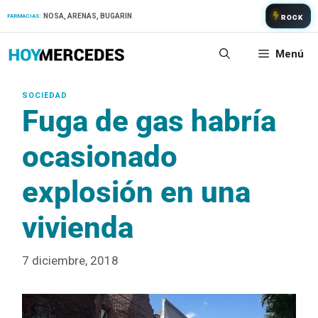
Saltar
NOSA, ARENAS, BUGARIN
FARMACIAS:
ROCK
al
contenido
Menú
Fuga de gas habría
ocasionado
explosión en una
vivienda
7 diciembre, 2018