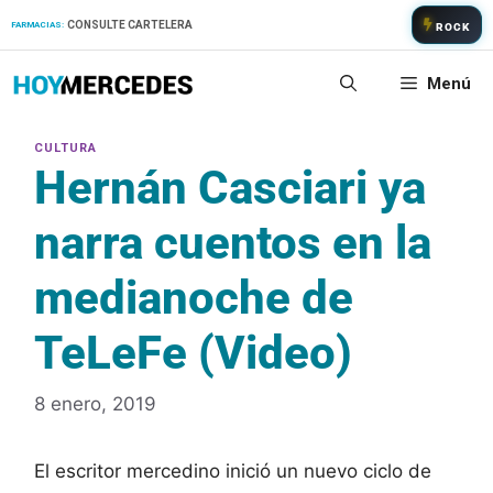
Saltar
CONSULTE CARTELERA
FARMACIAS:
ROCK
al
contenido
Menú
Hernán Casciari ya
narra cuentos en la
medianoche de
TeLeFe (Video)
8 enero, 2019
El escritor mercedino inició un nuevo ciclo de