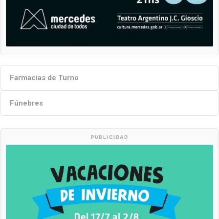
Farmacias de Turno
Fúnebres
PUBLICIDAD