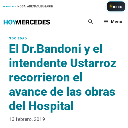
Saltar
NOSA, ARENAS, BUGARIN
FARMACIAS:
ROCK
al
contenido
Menú
El Dr.Bandoni y el
intendente Ustarroz
recorrieron el
avance de las obras
del Hospital
13 febrero, 2019