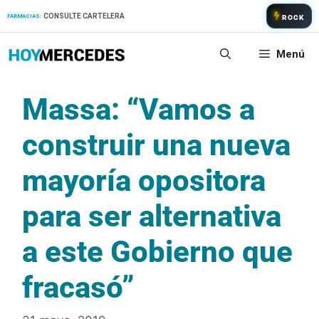
Saltar
CONSULTE CARTELERA
FARMACIAS:
ROCK
al
contenido
Menú
Massa: “Vamos a
construir una nueva
mayoría opositora
para ser alternativa
a este Gobierno que
fracasó”