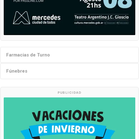
Farmacias de Turno
Fúnebres
PUBLICIDAD