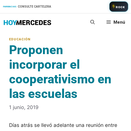
Saltar
CONSULTE CARTELERA
FARMACIAS:
ROCK
al
contenido
Menú
Proponen
incorporar el
cooperativismo en
las escuelas
1 junio, 2019
Días atrás se llevó adelante una reunión entre