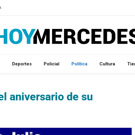
A
Deportes
Policial
Política
Cultura
Ti
l aniversario de su