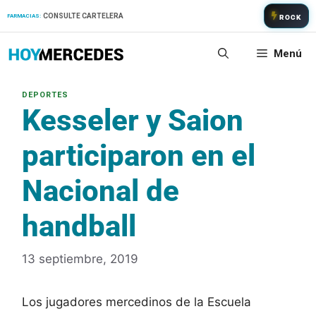
Saltar
CONSULTE CARTELERA
FARMACIAS:
ROCK
al
contenido
Menú
Kesseler y Saion
participaron en el
Nacional de
handball
13 septiembre, 2019
Los jugadores mercedinos de la Escuela