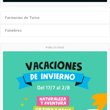
Farmacias de Turno
Fúnebres
PUBLICIDAD