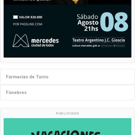
Farmacias de Turno
Fúnebres
PUBLICIDAD