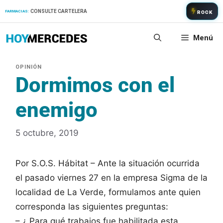
Saltar
CONSULTE CARTELERA
FARMACIAS:
ROCK
al
contenido
Menú
Dormimos con el
enemigo
5 octubre, 2019
Por S.O.S. Hábitat – Ante la situación ocurrida
el pasado viernes 27 en la empresa Sigma de la
localidad de La Verde, formulamos ante quien
corresponda las siguientes preguntas:
– ¿ Para qué trabajos fue habilitada esta