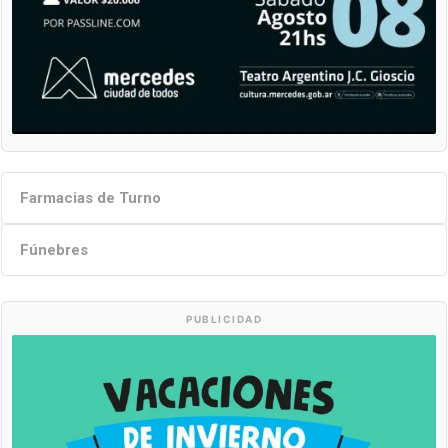
Farmacias de Turno
Fúnebres
PUBLICIDAD