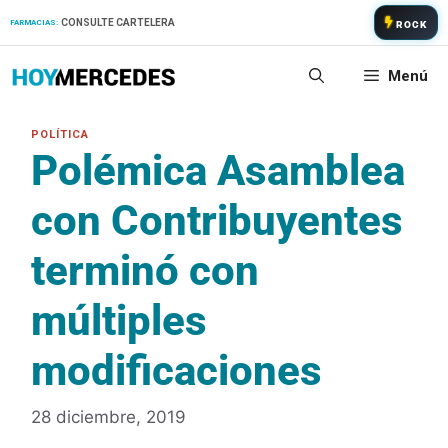
Saltar
CONSULTE CARTELERA
FARMACIAS:
ROCK
al
contenido
Menú
Polémica Asamblea
con Contribuyentes
terminó con
múltiples
modificaciones
28 diciembre, 2019