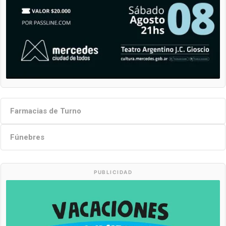
Farmacias de Turno
Fúnebres
PUBLICIDAD