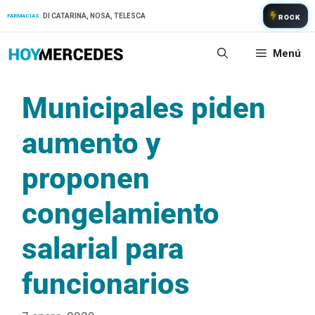
Saltar
DI CATARINA, NOSA, TELESCA
FARMACIAS:
ROCK
al
contenido
Menú
Municipales piden
aumento y
proponen
congelamiento
salarial para
funcionarios