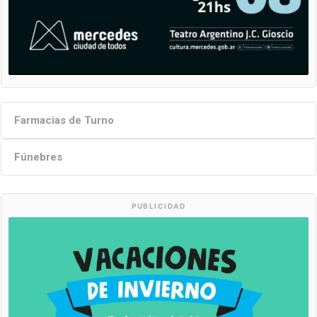
Farmacias de Turno
Fúnebres
PUBLICIDAD