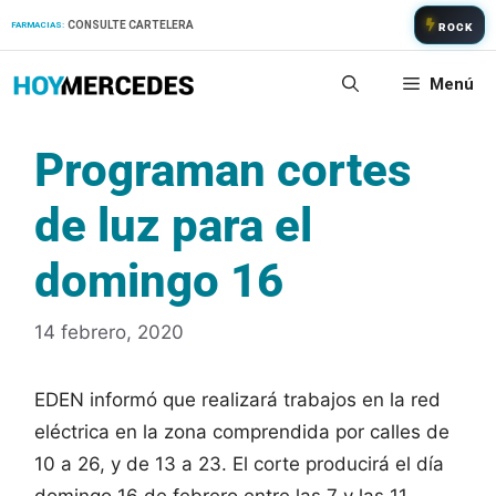
Saltar
CONSULTE CARTELERA
FARMACIAS:
ROCK
al
contenido
Menú
Programan cortes
de luz para el
domingo 16
14 febrero, 2020
EDEN informó que realizará trabajos en la red
eléctrica en la zona comprendida por calles de
10 a 26, y de 13 a 23. El corte producirá el día
domingo 16 de febrero entre las 7 y las 11