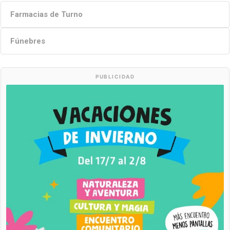
Farmacias de Turno
Fúnebres
PUBLICIDAD