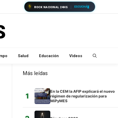
ESCUCHÁ
ROCK NACIONAL 24HS
empo
Salud
Educación
Videos
Más leídas
En la CEM la AFIP explicará el nuevo
1
régimen de regularización para
MiPyMES