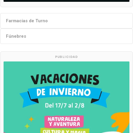
Farmacias de Turno
Fúnebres
PUBLICIDAD