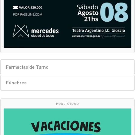
Farmacias de Turno
Fúnebres
PUBLICIDAD