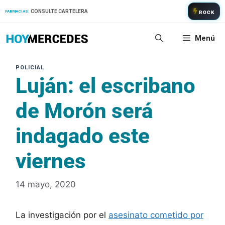
Saltar
CONSULTE CARTELERA
FARMACIAS:
ROCK
al
contenido
Menú
Luján: el escribano
de Morón será
indagado este
viernes
14 mayo, 2020
La investigación por el
asesinato cometido por