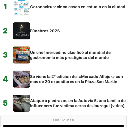
1
Coronavirus: cinco casos en estudio en la ciudad
2
Fúnebres 2026
Un chef mercedino clasificó al mundial de
3
gastronomía más prestigioso del mundo
Se viene la 2° edición del «Mercado Alfajor» con
4
más de 20 expositores en la Plaza San Martín
Ataque a piedrazos en la Autovía 5: una familia de
5
influencers fue víctima cerca de Jáuregui (video)
PUBLICIDAD