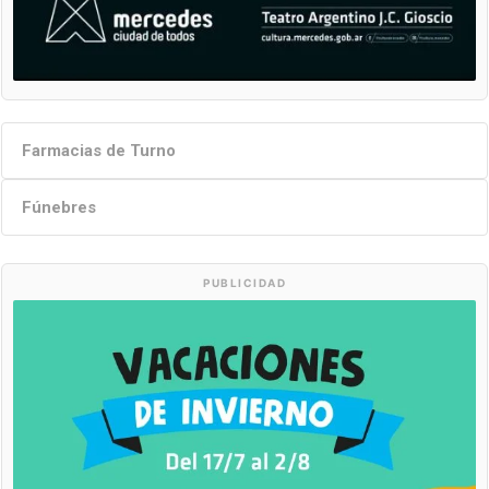
Farmacias de Turno
Fúnebres
PUBLICIDAD