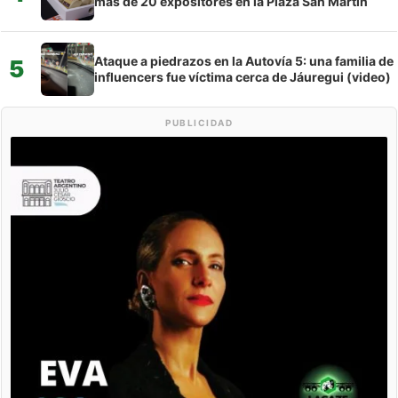
más de 20 expositores en la Plaza San Martín
Ataque a piedrazos en la Autovía 5: una familia de
5
influencers fue víctima cerca de Jáuregui (video)
PUBLICIDAD