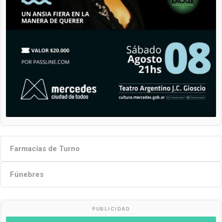
Farmacias de Turno
Fúnebres
PUBLICIDAD