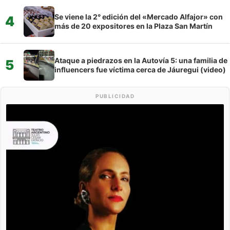
Se viene la 2° edición del «Mercado Alfajor» con
4
más de 20 expositores en la Plaza San Martín
Ataque a piedrazos en la Autovía 5: una familia de
5
influencers fue víctima cerca de Jáuregui (video)
PUBLICIDAD