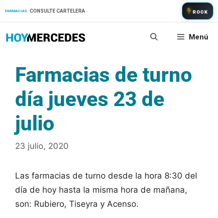
Saltar
CONSULTE CARTELERA
FARMACIAS:
ROCK
al
contenido
Menú
Farmacias de turno
día jueves 23 de
julio
23 julio, 2020
Las farmacias de turno desde la hora 8:30 del
día de hoy hasta la misma hora de mañana,
son: Rubiero, Tiseyra y Acenso.