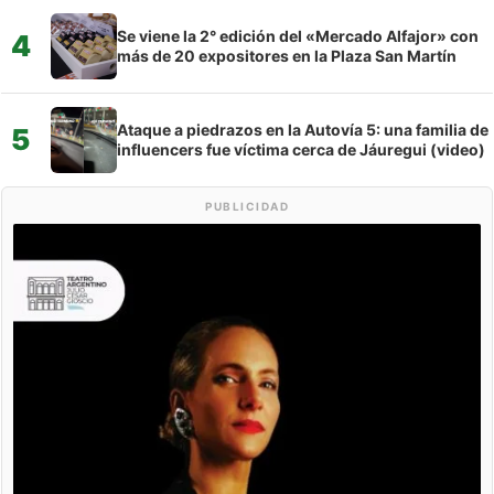
Se viene la 2° edición del «Mercado Alfajor» con
4
más de 20 expositores en la Plaza San Martín
Ataque a piedrazos en la Autovía 5: una familia de
5
influencers fue víctima cerca de Jáuregui (video)
PUBLICIDAD