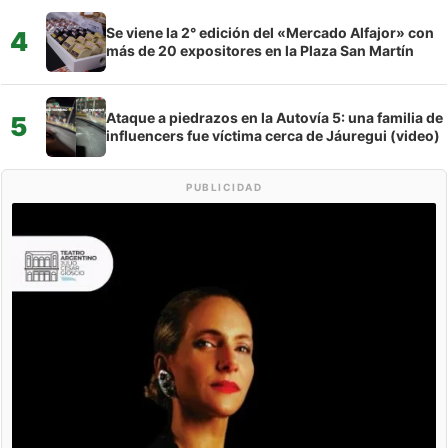
Se viene la 2° edición del «Mercado Alfajor» con
4
más de 20 expositores en la Plaza San Martín
Ataque a piedrazos en la Autovía 5: una familia de
5
influencers fue víctima cerca de Jáuregui (video)
PUBLICIDAD