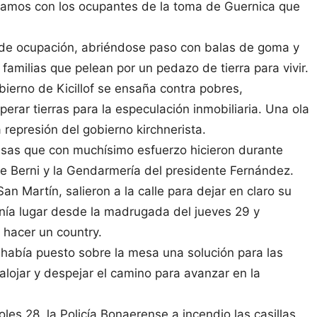
zamos con los ocupantes de la toma de Guernica que
 de ocupación, abriéndose paso con balas de goma y
amilias que pelean por un pedazo de tierra para vivir.
erno de Kicillof se ensaña contra pobres,
erar tierras para la especulación inmobiliaria. Una ola
 represión del gobierno kirchnerista.
sas que con muchísimo esfuerzo hicieron durante
y de Berni y la Gendarmería del presidente Fernández.
n Martín, salieron a la calle para dejar en claro su
tenía lugar desde la madrugada del jueves 29 y
 hacer un country.
había puesto sobre la mesa una solución para las
salojar y despejar el camino para avanzar en la
s 28, la Policía Bonaerense a incendio las casillas