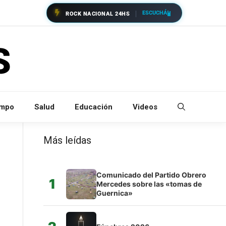
ESCUCHÁ
ROCK NACIONAL 24HS
empo
Salud
Educación
Videos
Más leídas
Comunicado del Partido Obrero
1
Mercedes sobre las «tomas de
Guernica»