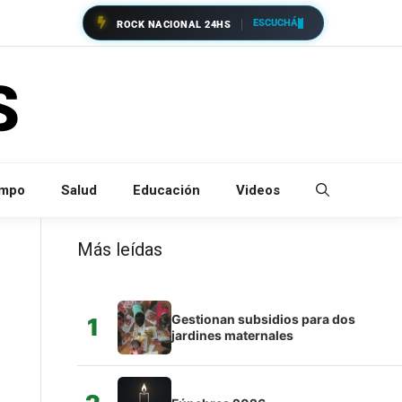
ESCUCHÁ
ROCK NACIONAL 24HS
empo
Salud
Educación
Videos
Más leídas
Gestionan subsidios para dos
1
jardines maternales