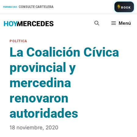
Saltar
CONSULTE CARTELERA
FARMACIAS:
ROCK
al
contenido
Menú
La Coalición Cívica
provincial y
mercedina
renovaron
autoridades
18 noviembre, 2020