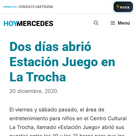
Saltar
CONSULTE CARTELERA
FARMACIAS:
ROCK
al
contenido
Menú
Dos días abrió
Estación Juego en
La Trocha
20 diciembre, 2020
El viernes y sábado pasado, el área de
entretenimiento para niños en el Centro Cultural
La Trocha, llamado «Estación Juego» abrió sus
puertas entre las 19 y las 21 horas para que los