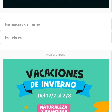
Farmacias de Turno
Fúnebres
PUBLICIDAD