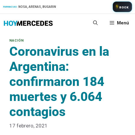
Saltar
NOSA, ARENAS, BUGARIN
FARMACIAS:
ROCK
al
contenido
Menú
Coronavirus en la
Argentina:
confirmaron 184
muertes y 6.064
contagios
17 febrero, 2021