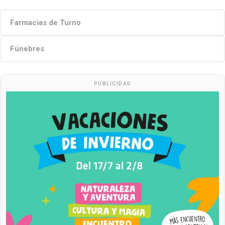
Farmacias de Turno
Fúnebres
PUBLICIDAD