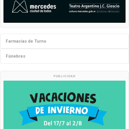
Farmacias de Turno
Fúnebres
PUBLICIDAD