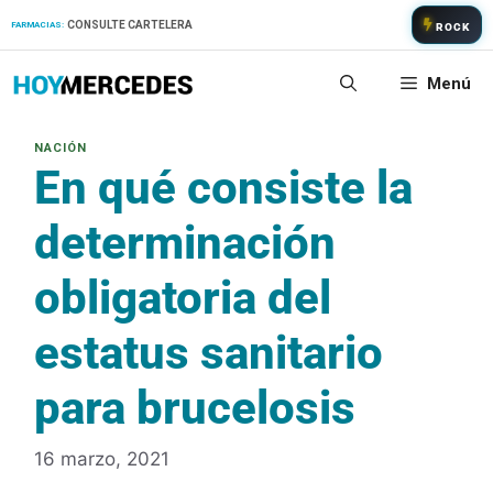
Saltar
CONSULTE CARTELERA
FARMACIAS:
ROCK
al
contenido
Menú
En qué consiste la
determinación
obligatoria del
estatus sanitario
para brucelosis
16 marzo, 2021