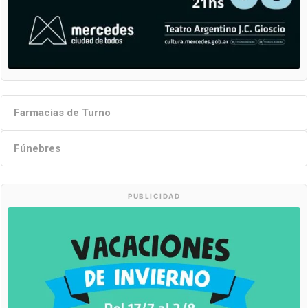
Farmacias de Turno
Fúnebres
PUBLICIDAD