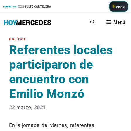
Saltar
CONSULTE CARTELERA
FARMACIAS:
ROCK
al
contenido
Menú
Referentes locales
participaron de
encuentro con
Emilio Monzó
22 marzo, 2021
En la jornada del viernes, referentes