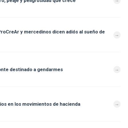
ro, peaje y peligrosidad que crece
ProCreAr y mercedinos dicen adiós al sueño de
odonte destinado a gendarmes
ios en los movimientos de hacienda